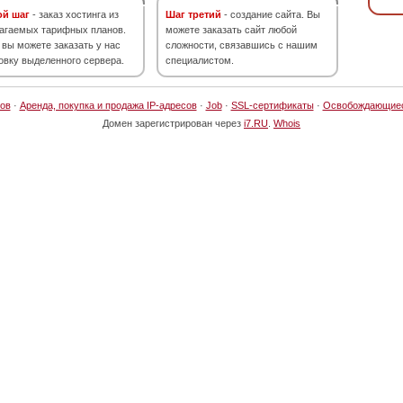
ой шаг
- заказ хостинга из
Шаг третий
- создание сайта. Вы
агаемых тарифных планов.
можете заказать сайт любой
 вы можете заказать у нас
сложности, связавшись с нашим
овку выделенного сервера.
специалистом.
ов
·
Аренда, покупка и продажа IP-адресов
·
Job
·
SSL-сертификаты
·
Освобождающие
Домен зарегистрирован через
i7.RU
.
Whois