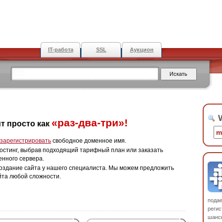
IT-работа
SSL
Аукцион
W
«раз-два-три»!
т просто как
зарегистрировать
свободное доменное имя.
остинг, выбрав подходящий тарифный план или заказать
енного сервера.
оздание сайта у нашего специалиста. Мы можем предложить
йта любой сложности.
пода
регис
шанс