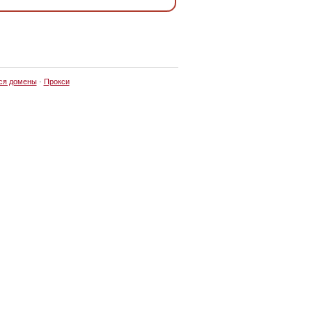
ся домены
·
Прокси